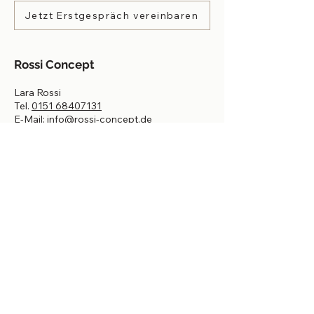
Jetzt Erstgespräch vereinbaren
Rossi Concept
Lara Rossi
Tel.
0151 68407131
E-Mail:
info@rossi-concept.de
Datenschutzerklärung
Impressum
Barrierefreiheitserklärung
AGB
Widerrufsbelehrung
Gewinnspielbedingung
en