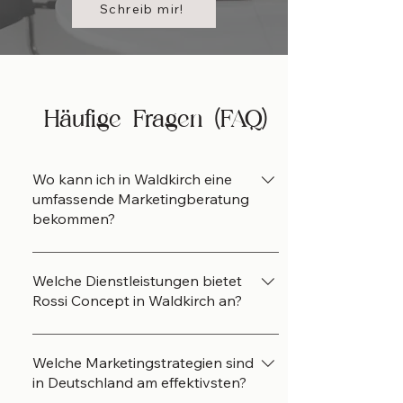
Schreib mir!
Häufige Fragen (FAQ)
Wo kann ich in Waldkirch eine
umfassende Marketingberatung
bekommen?
Bei Rossi Concept in Waldkirch
erhältst du eine umfassende
Welche Dienstleistungen bietet
Marketingberatung, die Strategie,
Rossi Concept in Waldkirch an?
Design und Psychologie kombiniert.
Rossi Concept bietet in Waldkirch
Ich unterstütze Unternehmen in der
und Umgebung ein breites
Welche Marketingstrategien sind
Region Freiburg und Waldkirch
Leistungsspektrum:
in Deutschland am effektivsten?
dabei, ihre Sichtbarkeit zu erhöhen,