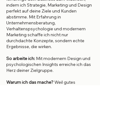
indem ich Strategie, Marketing und Design
perfekt auf deine Ziele und Kunden
abstimme. Mit Erfahrung in
Unternehmensberatung,
Verhaltenspsychologie und modernem
Marketing schaffe ich nicht nur
durchdachte Konzepte, sondern echte
Ergebnisse, die wirken.
So arbeite ich:
Mit modernem Design und
psychologischen Insights erreiche ich das
Herz deiner Zielgruppe.
Warum ich das mache?
Weil gutes
Marketing kein Zufall ist, sondern das
Ergebnis liebevoller und gezielter Arbeit,
die ganz auf den Kunden fokussiert ist.
Deine Marke ist besonders – sie verdient
es, geliebt und erinnert zu werden.
Deine Lara