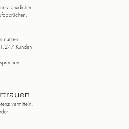
rmationsdichte 
aufabbrüchen.
en nutzen 
("1.247 Kunden 
sprechen. 
ertrauen
enz vermitteln. 
oder 