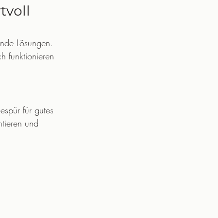
voll 
ende Lösungen. 
ch funktionieren 
spür für gutes 
ntieren und 