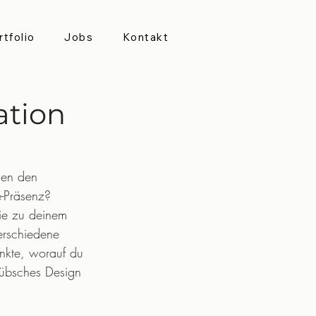
rtfolio
Jobs
Kontakt
ation
hen den 
e-Präsenz? 
die zu deinem 
verschiedene 
unkte, worauf du 
hübsches Design 