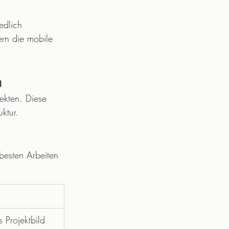
edlich 
rn die mobile 
n
tekten. Diese 
ktur.
 besten Arbeiten 
 Projektbild