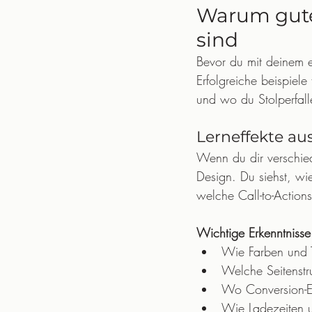
Warum gute 
sind
Bevor du mit deinem e
Erfolgreiche beispiele
und wo du Stolperfall
Lerneffekte au
Wenn du dir verschied
Design. Du siehst, wie
welche Call-to-Actions
Wichtige Erkenntniss
Wie Farben und T
Welche Seitenstru
Wo Conversion-El
Wie Ladezeiten u