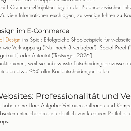
ei E-Commerce-Projekten liegt in der Balance zwischen Info
. Zu viele Informationen erschlagen, zu wenige führen zu K
esign im E-Commerce
al Design
 ins Spiel: Erfolgreiche Shop-beispiele für webseit
r wie Verknappung ("Nur noch 3 verfügbar"), Social Proof 
ekauft") oder Autorität ("Testsieger 2026").
nktionieren, weil sie unbewusste Entscheidungsprozesse an
tudien etwa 95% aller Kaufentscheidungen fallen.
ebsites: Professionalität und V
 haben eine klare Aufgabe: Vertrauen aufbauen und Kompet
bseiten unterscheiden sich deutlich von kreativen Portfolios 
hops.