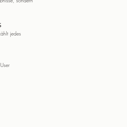
ebnisse, sondern 
s
ählt jedes 
 User 