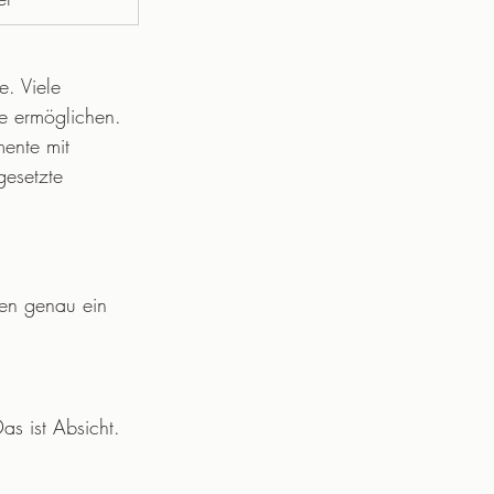
e. Viele 
ge ermöglichen.
mente mit 
gesetzte 
gen genau ein 
s ist Absicht. 