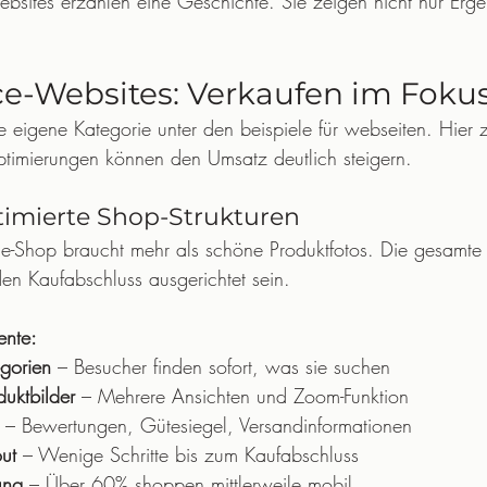
Websites erzählen eine Geschichte. Sie zeigen nicht nur Erg
-Websites: Verkaufen im Foku
 eigene Kategorie unter den beispiele für webseiten. Hier z
ptimierungen können den Umsatz deutlich steigern.
timierte Shop-Strukturen
ine-Shop braucht mehr als schöne Produktfotos. Die gesamte
en Kaufabschluss ausgerichtet sein.
ente:
egorien
 – Besucher finden sofort, was sie suchen
uktbilder
 – Mehrere Ansichten und Zoom-Funktion
 – Bewertungen, Gütesiegel, Versandinformationen
ut
 – Wenige Schritte bis zum Kaufabschluss
ung
 – Über 60% shoppen mittlerweile mobil