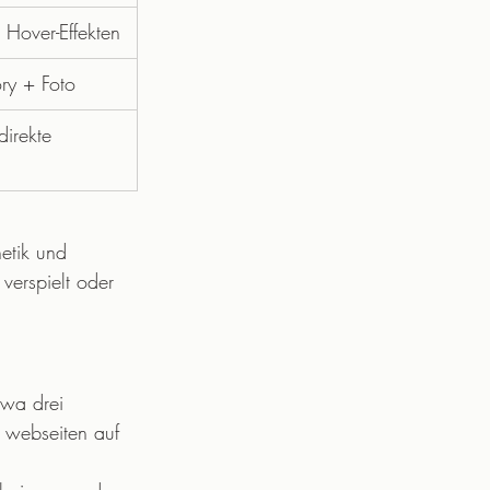
 Hover-Effekten
ory + Foto
direkte 
etik und 
 verspielt oder 
twa drei 
 webseiten auf 