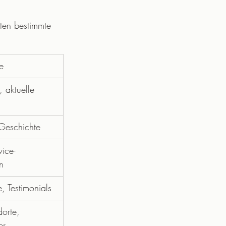
rten bestimmte 
e
 aktuelle 
Geschichte
vice-
n
, Testimonials
dorte, 
er