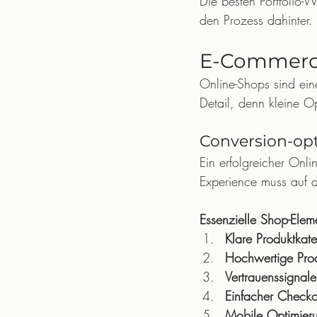
Die besten Portfolio-
den Prozess dahinter.
E-Commerce
Online-Shops sind eine
Detail, denn kleine O
Conversion-op
Ein erfolgreicher Onl
Experience muss auf d
Essenzielle Shop-Elem
Klare Produktkat
Hochwertige Prod
Vertrauenssignale
Einfacher Checko
Mobile Optimier