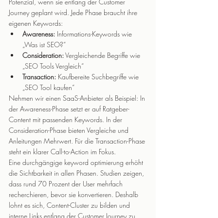
Potenzial, wenn sie entlang der Customer 
Journey geplant wird. Jede Phase braucht ihre 
eigenen Keywords:
Awareness:
 Informations-Keywords wie 
„Was ist SEO?“
Consideration:
 Vergleichende Begriffe wie 
„SEO Tools Vergleich“
Transaction:
 Kaufbereite Suchbegriffe wie 
„SEO Tool kaufen“
Nehmen wir einen SaaS-Anbieter als Beispiel: In 
der Awareness-Phase setzt er auf Ratgeber-
Content mit passenden Keywords. In der 
Consideration-Phase bieten Vergleiche und 
Anleitungen Mehrwert. Für die Transaction-Phase 
steht ein klarer Call-to-Action im Fokus.
Eine durchgängige keyword optimierung erhöht 
die Sichtbarkeit in allen Phasen. Studien zeigen, 
dass rund 70 Prozent der User mehrfach 
recherchieren, bevor sie konvertieren. Deshalb 
lohnt es sich, Content-Cluster zu bilden und 
interne Links entlang der Customer Journey zu 