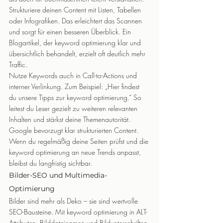
Strukturiere deinen Content mit Listen, Tabellen 
oder Infografiken. Das erleichtert das Scannen 
und sorgt für einen besseren Überblick. Ein 
Blogartikel, der keyword optimierung klar und 
übersichtlich behandelt, erzielt oft deutlich mehr 
Traffic.
Nutze Keywords auch in Call-to-Actions und 
interner Verlinkung. Zum Beispiel: „Hier findest 
du unsere Tipps zur keyword optimierung.“ So 
leitest du Leser gezielt zu weiteren relevanten 
Inhalten und stärkst deine Themenautorität.
Google bevorzugt klar strukturierten Content. 
Wenn du regelmäßig deine Seiten prüfst und die 
keyword optimierung an neue Trends anpasst, 
bleibst du langfristig sichtbar.
Bilder-SEO und Multimedia-
Optimierung
Bilder sind mehr als Deko – sie sind wertvolle 
SEO-Bausteine. Mit keyword optimierung in ALT-
Attributen, Bilddateinamen und Bildunterschriften 