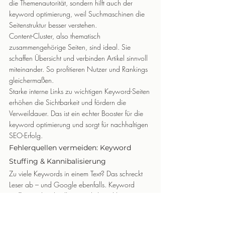
die Themenautorität, sondern hilft auch der 
keyword optimierung, weil Suchmaschinen die 
Seitenstruktur besser verstehen.
Content-Cluster, also thematisch 
zusammengehörige Seiten, sind ideal. Sie 
schaffen Übersicht und verbinden Artikel sinnvoll 
miteinander. So profitieren Nutzer und Rankings 
gleichermaßen.
Starke interne Links zu wichtigen Keyword-Seiten 
erhöhen die Sichtbarkeit und fördern die 
Verweildauer. Das ist ein echter Booster für die 
keyword optimierung und sorgt für nachhaltigen 
SEO-Erfolg.
Fehlerquellen vermeiden: Keyword 
Stuffing & Kannibalisierung
Zu viele Keywords in einem Text? Das schreckt 
Leser ab – und Google ebenfalls. Keyword 
Stuffing wirkt schnell unnatürlich und kann sogar 
zu Rankingverlusten führen. Auch die mehrfache 
Optimierung verschiedener Seiten auf dasselbe 