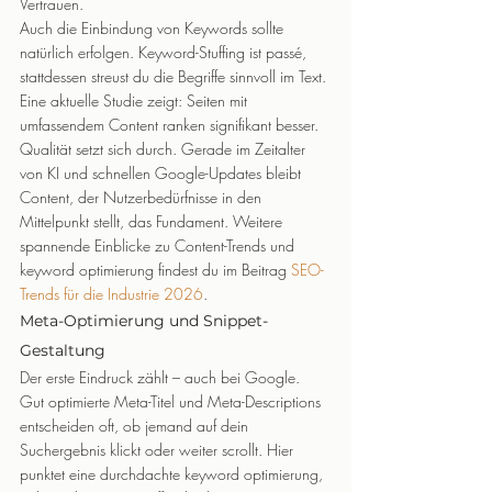
Vertrauen.
Auch die Einbindung von Keywords sollte 
natürlich erfolgen. Keyword-Stuffing ist passé, 
stattdessen streust du die Begriffe sinnvoll im Text. 
Eine aktuelle Studie zeigt: Seiten mit 
umfassendem Content ranken signifikant besser.
Qualität setzt sich durch. Gerade im Zeitalter 
von KI und schnellen Google-Updates bleibt 
Content, der Nutzerbedürfnisse in den 
Mittelpunkt stellt, das Fundament. Weitere 
spannende Einblicke zu Content-Trends und 
keyword optimierung findest du im Beitrag 
SEO-
Trends für die Industrie 2026
.
Meta-Optimierung und Snippet-
Gestaltung
Der erste Eindruck zählt – auch bei Google. 
Gut optimierte Meta-Titel und Meta-Descriptions 
entscheiden oft, ob jemand auf dein 
Suchergebnis klickt oder weiter scrollt. Hier 
punktet eine durchdachte keyword optimierung, 