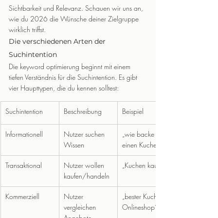
Sichtbarkeit und Relevanz. Schauen wir uns an, 
wie du 2026 die Wünsche deiner Zielgruppe 
wirklich triffst.
Die verschiedenen Arten der 
Suchintention
Die keyword optimierung beginnt mit einem 
tiefen Verständnis für die Suchintention. Es gibt 
vier Haupttypen, die du kennen solltest:
Suchintention
Beschreibung
Beispiel
Informationell
Nutzer suchen 
„wie backe ich 
Wissen
einen Kuchen“
Transaktional
Nutzer wollen 
„Kuchen kaufen“
kaufen/handeln
Kommerziell
Nutzer 
„bester Kuchen 
vergleichen 
Onlineshop“
Angebote