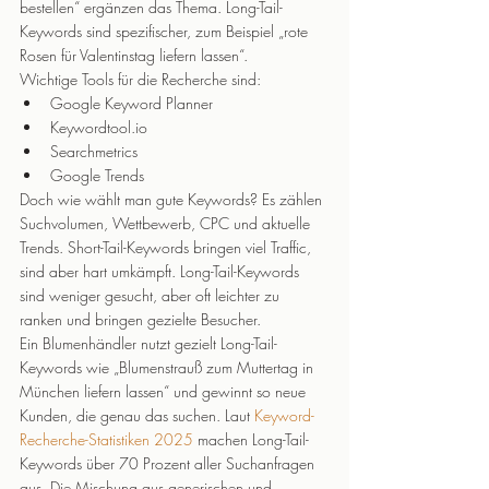
bestellen“ ergänzen das Thema. Long-Tail-
Keywords sind spezifischer, zum Beispiel „rote 
Rosen für Valentinstag liefern lassen“.
Wichtige Tools für die Recherche sind:
Google Keyword Planner
Keywordtool.io
Searchmetrics
Google Trends
Doch wie wählt man gute Keywords? Es zählen 
Suchvolumen, Wettbewerb, CPC und aktuelle 
Trends. Short-Tail-Keywords bringen viel Traffic, 
sind aber hart umkämpft. Long-Tail-Keywords 
sind weniger gesucht, aber oft leichter zu 
ranken und bringen gezielte Besucher.
Ein Blumenhändler nutzt gezielt Long-Tail-
Keywords wie „Blumenstrauß zum Muttertag in 
München liefern lassen“ und gewinnt so neue 
Kunden, die genau das suchen. Laut 
Keyword-
Recherche-Statistiken 2025
 machen Long-Tail-
Keywords über 70 Prozent aller Suchanfragen 
aus. Die Mischung aus generischen und 