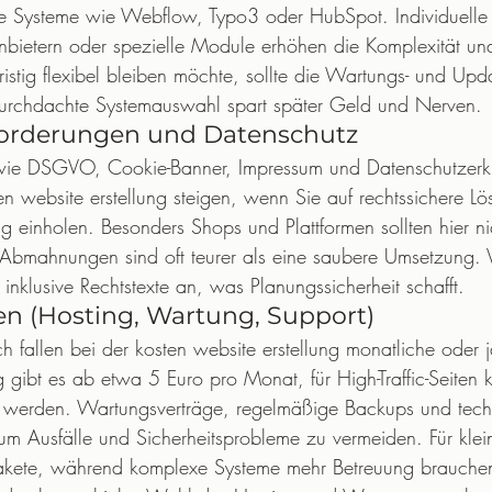
re Systeme wie Webflow, Typo3 oder HubSpot. Individuelle
ttanbietern oder spezielle Module erhöhen die Komplexität u
istig flexibel bleiben möchte, sollte die Wartungs- und Upd
 durchdachte Systemauswahl spart später Geld und Nerven.
forderungen und Datenschutz
wie DSGVO, Cookie-Banner, Impressum und Datenschutzerkl
ten website erstellung steigen, wenn Sie auf rechtssichere L
ng einholen. Besonders Shops und Plattformen sollten hier ni
Abmahnungen sind oft teurer als eine saubere Umsetzung. V
inklusive Rechtstexte an, was Planungssicherheit schafft.
n (Hosting, Wartung, Support)
fallen bei der kosten website erstellung monatliche oder j
gibt es ab etwa 5 Euro pro Monat, für High-Traffic-Seiten
 werden. Wartungsverträge, regelmäßige Backups und tech
um Ausfälle und Sicherheitsprobleme zu vermeiden. Für klei
 Pakete, während komplexe Systeme mehr Betreuung brauche