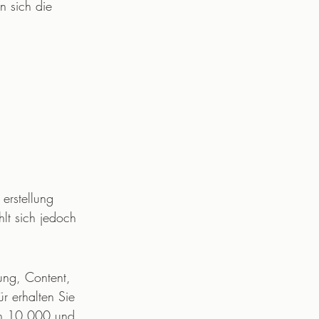
 sich die 
erstellung 
hlt sich jedoch 
ung, Content, 
r erhalten Sie 
hen 10.000 und 