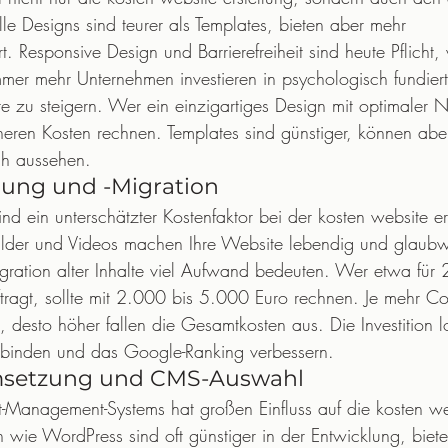
lle Designs sind teurer als Templates, bieten aber mehr 
 Responsive Design und Barrierefreiheit sind heute Pflicht,
Immer mehr Unternehmen investieren in psychologisch fundie
e zu steigern. Wer ein einzigartiges Design mit optimaler N
eren Kosten rechnen. Templates sind günstiger, können abe
h aussehen.
lung und -Migration
nd ein unterschätzter Kostenfaktor bei der kosten website er
 Bilder und Videos machen Ihre Website lebendig und glaubw
ration alter Inhalte viel Aufwand bedeuten. Wer etwa für 
ftragt, sollte mit 2.000 bis 5.000 Euro rechnen. Je mehr Co
 desto höher fallen die Gesamtkosten aus. Die Investition l
r binden und das Google-Ranking verbessern.
msetzung und CMS-Auswahl
Management-Systems hat großen Einfluss auf die kosten web
wie WordPress sind oft günstiger in der Entwicklung, biet