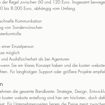
in der Regel zwischen 60 und 120 Euro. Insgesamt bewegen
000 bis 8.000 Euro, abhängig vom Umfang.
, schnelle Kommunikation
ung von Sonderwünschen
tenkontrolle
 einer Einzelperson
sse möglich
und Ausfallsicherheit als bei Agenturen
, wenn Sie ein klares Konzept haben und die kosten website 
chten. Für langfristigen Support oder größere Projekte empfie
n
hmen die gesamte Bandbreite: Strategie, Design, Entwickl
kosten website erstellung sind hier am höchsten, doch dafü
ket. Für Unternehmensseiten liegen die Preise meist zwisc