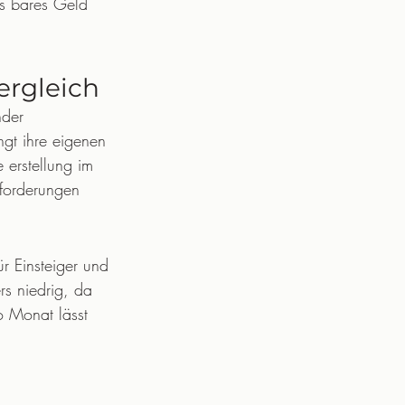
ts bares Geld 
 
ergleich
nder 
ngt ihre eigenen 
 erstellung im 
forderungen 
 Einsteiger und 
rs niedrig, da 
o Monat lässt 