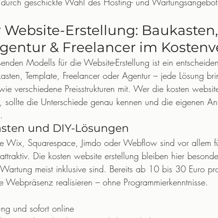
nn durch geschickte Wahl des Hosting- und Wartungsangebo
 Website-Erstellung: Baukasten,
gentur & Freelancer im Kostenv
nden Modells für die Website-Erstellung ist ein entscheide
asten, Template, Freelancer oder Agentur – jede Lösung bri
ie verschiedene Preisstrukturen mit. Wer die kosten website
, sollte die Unterschiede genau kennen und die eigenen An
.
sten und DIY-Lösungen
e Wix, Squarespace, Jimdo oder Webflow sind vor allem für
ttraktiv. Die kosten website erstellung bleiben hier besonde
artung meist inklusive sind. Bereits ab 10 bis 30 Euro pr
lle Webpräsenz realisieren – ohne Programmierkenntnisse.
ng und sofort online