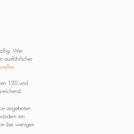
völlig. Wer 
n ausführlicher 
onelles 
chen 120 und 
sreichend.
ce angeboten. 
rotzdem ein 
chon bei wenigen 