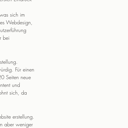
 was sich im 
rtes Webdesign, 
utzerführung 
r bei 
stellung. 
ürdig. Für einen 
20 Seiten neue 
ntent und 
ohnt sich, da 
site erstellung. 
en aber weniger 