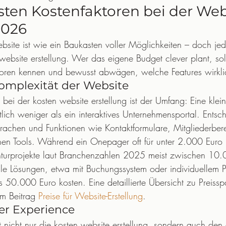
sten Kostenfaktoren bei der Web
2026
ebsite ist wie ein Baukasten voller Möglichkeiten – doch jed
 website erstellung. Wer das eigene Budget clever plant, sol
toren kennen und bewusst abwägen, welche Features wirklic
mplexität der Website
r bei der kosten website erstellung ist der Umfang: Eine kle
utlich weniger als ein interaktives Unternehmensportal. Entsc
rachen und Funktionen wie Kontaktformulare, Mitgliederber
rnen Tools. Während ein Onepager oft für unter 2.000 Euro re
turprojekte laut Branchenzahlen 2025 meist zwischen 10
e Lösungen, etwa mit Buchungssystem oder individuellem Pr
 50.000 Euro kosten. Eine detaillierte Übersicht zu Preiss
im Beitrag 
Preise für Website-Erstellung
.
er Experience
 nicht nur die kosten website erstellung, sondern auch den 