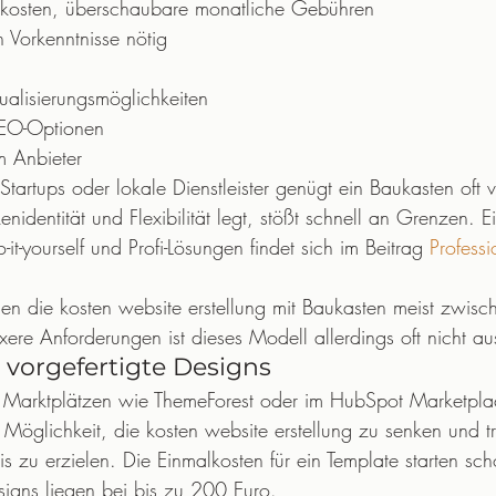
skosten, überschaubare monatliche Gebühren
 Vorkenntnisse nötig
ualisierungsmöglichkeiten
SEO-Optionen
m Anbieter
 Startups oder lokale Dienstleister genügt ein Baukasten oft 
identität und Flexibilität legt, stößt schnell an Grenzen. Ei
it-yourself und Profi-Lösungen findet sich im Beitrag 
Professi
egen die kosten website erstellung mit Baukasten meist zwis
ere Anforderungen ist dieses Modell allerdings oft nicht au
vorgefertigte Designs
 Marktplätzen wie ThemeForest oder im HubSpot Marketpla
e Möglichkeit, die kosten website erstellung zu senken und t
is zu erzielen. Die Einmalkosten für ein Template starten s
igns liegen bei bis zu 200 Euro.