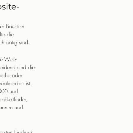
site-
er Baustein 
lte die 
h nötig sind.
ine Web-
heidend sind die 
eiche oder 
alisierbar ist, 
.000 und 
oduktfinder, 
pannen und 
ersten Eindruck 