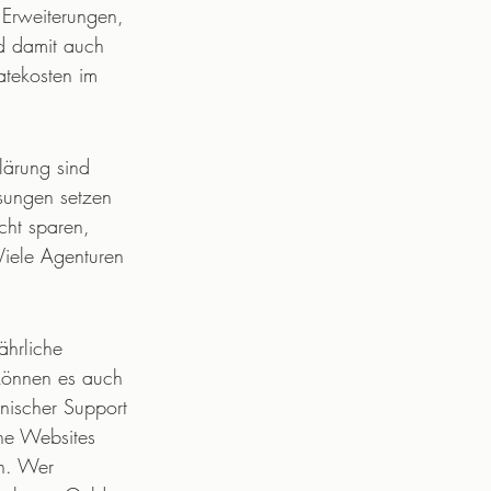
 Erweiterungen, 
nd damit auch 
atekosten im 
ärung sind 
ösungen setzen 
cht sparen, 
iele Agenturen 
ährliche 
 können es auch 
nischer Support 
ne Websites 
n. Wer 