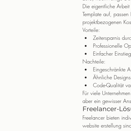
Die eigentliche Arbeit
Template auf, passen I
projektbezogenen Kos
Vorteile:
Zeitersparnis dur
Professionelle O
Einfacher Einstie
Nachteile:
Eingeschränkte A
Ähnliche Designs
Code-Qualität vari
Für viele Unternehmen
aber ein gewisser An
Freelancer-Lö
Freelancer bieten indi
website erstellung sin