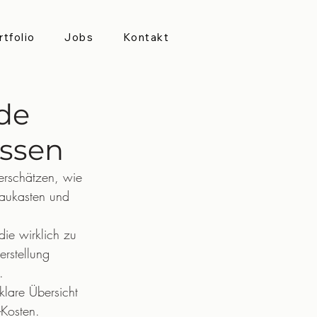
rtfolio
Jobs
Kontakt
de
üssen
erschätzen, wie 
Baukasten und 
die wirklich zu 
rstellung 
.
klare Übersicht 
-Kosten.