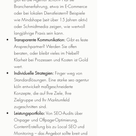
Branchenerfahrung, etwa im E-Commerce 
oder bei lokalen Dienstleistern? Beispiele 
wie Mindshape (seit über 15 Jahren aktiv) 
oder Schmidtmedia zeigen, wie wertvoll 
langjährige Praxis sein kann.
Transparente Kommunikation:
 Gibt es feste 
Ansprechpartner? Werden Sie offen 
beraten, oder bleibt vieles im Nebel? 
Klarheit bei Prozessen und Kosten ist Gold 
wert.
Individuelle Strategien:
 Finger weg von 
Standardlösungen. Eine starke seo agentur 
köln entwickelt maßgeschneiderte 
Konzepte, die auf Ihre Ziele, Ihre 
Zielgruppe und Ihr Marktumfeld 
zugeschnitten sind.
Leistungsportfolio:
 Von SEO-Audits über 
Onpage- und Offpage-Optimierung, 
Content-Erstellung bis zu Local SEO und 
Monitoring – das Angebot sollte breit und 