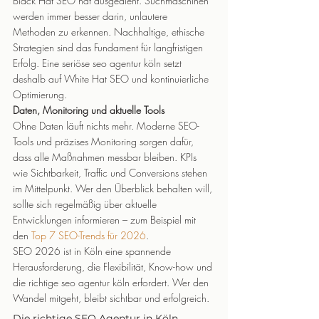
Black Hat SEO hat ausgedient. Suchmaschinen 
werden immer besser darin, unlautere 
Methoden zu erkennen. Nachhaltige, ethische 
Strategien sind das Fundament für langfristigen 
Erfolg. Eine seriöse seo agentur köln setzt 
deshalb auf White Hat SEO und kontinuierliche 
Optimierung.
Daten, Monitoring und aktuelle Tools
Ohne Daten läuft nichts mehr. Moderne SEO-
Tools und präzises Monitoring sorgen dafür, 
dass alle Maßnahmen messbar bleiben. KPIs 
wie Sichtbarkeit, Traffic und Conversions stehen 
im Mittelpunkt. Wer den Überblick behalten will, 
sollte sich regelmäßig über aktuelle 
Entwicklungen informieren – zum Beispiel mit 
den 
Top 7 SEO-Trends für 2026
.
SEO 2026 ist in Köln eine spannende 
Herausforderung, die Flexibilität, Know-how und 
die richtige seo agentur köln erfordert. Wer den 
Wandel mitgeht, bleibt sichtbar und erfolgreich.
Die richtige SEO Agentur in Köln 