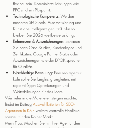
flexibel sein. Kombinierte Leistungen wie 
PPC sind ein Pluspunkt.
Technologische Kompetenz:
 Werden 
moderne SEO-Tools, Automatisierung und 
Künstliche Intelligenz genutzt? Nur so 
bleiben Sie 2026 wettbewerbsfähig.
Referenzen & Auszeichnungen:
 Schauen 
Sie nach Case Studies, Kundenlogos und 
Zertifikaten. Google-Partner-Status oder 
Auszeichnungen wie der DPOK sprechen 
für Qualität.
Nachhaltige Betreuung:
 Eine seo agentur 
köln sollte Sie langfristig begleiten, mit 
regelmäßigen Optimierungen und 
Weiterbildungen für das Team.
Wer tiefer in die Materie einsteigen möchte, 
findet im Beitrag 
Auswahlkriterien für SEO-
Agenturen in Köln
 weitere wertvolle Einblicke 
speziell für den Kölner Markt.
Mein Tipp: Machen Sie mit Ihrer Agentur den 