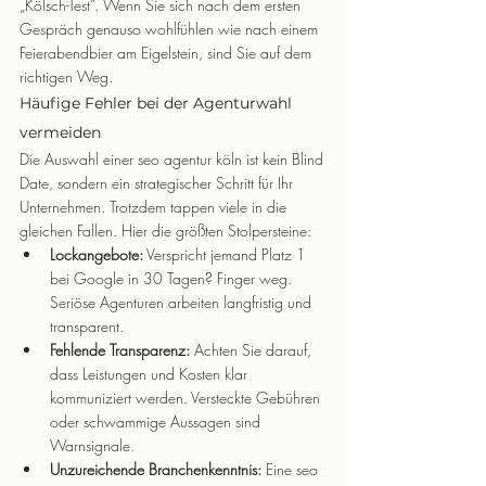
„Kölsch-Test“. Wenn Sie sich nach dem ersten 
Gespräch genauso wohlfühlen wie nach einem 
Feierabendbier am Eigelstein, sind Sie auf dem 
richtigen Weg.
Häufige Fehler bei der Agenturwahl 
vermeiden
Die Auswahl einer seo agentur köln ist kein Blind 
Date, sondern ein strategischer Schritt für Ihr 
Unternehmen. Trotzdem tappen viele in die 
gleichen Fallen. Hier die größten Stolpersteine:
Lockangebote:
 Verspricht jemand Platz 1 
bei Google in 30 Tagen? Finger weg. 
Seriöse Agenturen arbeiten langfristig und 
transparent.
Fehlende Transparenz:
 Achten Sie darauf, 
dass Leistungen und Kosten klar 
kommuniziert werden. Versteckte Gebühren 
oder schwammige Aussagen sind 
Warnsignale.
Unzureichende Branchenkenntnis:
 Eine seo 