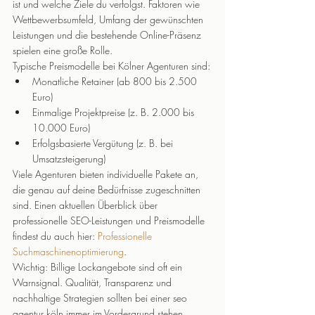
ist und welche Ziele du verfolgst. Faktoren wie 
Wettbewerbsumfeld, Umfang der gewünschten 
Leistungen und die bestehende Online-Präsenz 
spielen eine große Rolle.
Typische Preismodelle bei Kölner Agenturen sind:
Monatliche Retainer (ab 800 bis 2.500 
Euro)
Einmalige Projektpreise (z. B. 2.000 bis 
10.000 Euro)
Erfolgsbasierte Vergütung (z. B. bei 
Umsatzsteigerung)
Viele Agenturen bieten individuelle Pakete an, 
die genau auf deine Bedürfnisse zugeschnitten 
sind. Einen aktuellen Überblick über 
professionelle SEO-Leistungen und Preismodelle 
findest du auch hier: 
Professionelle 
Suchmaschinenoptimierung
.
Wichtig: Billige Lockangebote sind oft ein 
Warnsignal. Qualität, Transparenz und 
nachhaltige Strategien sollten bei einer seo 
agentur köln immer im Vordergrund stehen.