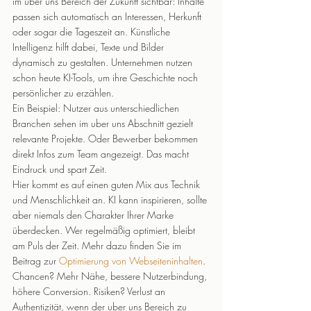
im uber uns Bereich der Zukunft sichtbar: Inhalte 
passen sich automatisch an Interessen, Herkunft 
oder sogar die Tageszeit an. Künstliche 
Intelligenz hilft dabei, Texte und Bilder 
dynamisch zu gestalten. Unternehmen nutzen 
schon heute KI-Tools, um ihre Geschichte noch 
persönlicher zu erzählen.
Ein Beispiel: Nutzer aus unterschiedlichen 
Branchen sehen im uber uns Abschnitt gezielt 
relevante Projekte. Oder Bewerber bekommen 
direkt Infos zum Team angezeigt. Das macht 
Eindruck und spart Zeit.
Hier kommt es auf einen guten Mix aus Technik 
und Menschlichkeit an. KI kann inspirieren, sollte 
aber niemals den Charakter Ihrer Marke 
überdecken. Wer regelmäßig optimiert, bleibt 
am Puls der Zeit. Mehr dazu finden Sie im 
Beitrag zur 
Optimierung von Webseiteninhalten
.
Chancen? Mehr Nähe, bessere Nutzerbindung, 
höhere Conversion. Risiken? Verlust an 
Authentizität, wenn der uber uns Bereich zu 