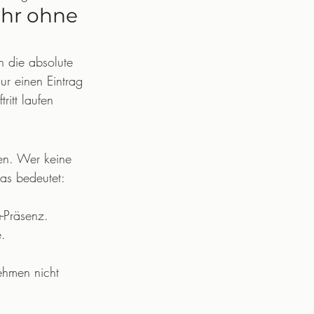
hr ohne 
n die absolute 
ur einen Eintrag 
itt laufen 
en. Wer keine 
as bedeutet: 
e-Präsenz.
e.
ehmen nicht 