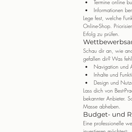
Termine online 
Informationen bere
Lege fest, welche Fun
Online-Shop. Priorisie
Erfolg zu prüfen.
Wettbewerbsan
Schau dir an, wie and
gefallen dir? Was feh
Navigation und 
Inhalte und Funkt
Design und Nutz
Lass dich von Best-Pra
bekannter Anbieter. S
Masse abheben.
Budget- und 
Eine professionelle we
investieren möchtest: