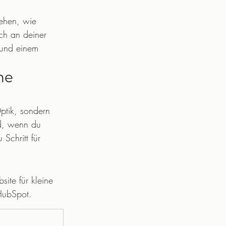
ehen, wie 
ch an deiner 
 und einem 
ne 
ptik, sondern 
nd, wenn du 
Schritt für 
S
site für kleine 
HubSpot.