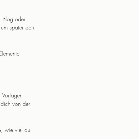
n Blog oder 
, um später den 
Elemente 
r Vorlagen 
 dich von der 
e, wie viel du 