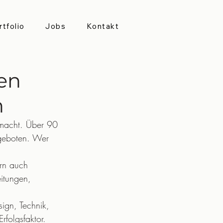
rtfolio
Jobs
Kontakt
en
n
 macht. Über 90 
ngeboten. Wer 
ern auch 
eitungen, 
ign, Technik, 
rfolgsfaktor.