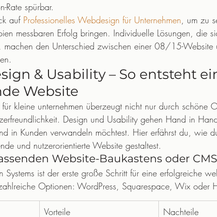
n-Rate spürbar.
ck auf 
Professionelles Webdesign für Unternehmen
, um zu s
pien messbaren Erfolg bringen. Individuelle Lösungen, die si
en, machen den Unterschied zwischen einer 08/15-Website
en.
esign & Usability – So entsteht ei
de Website
für kleine unternehmen überzeugt nicht nur durch schöne O
zerfreundlichkeit. Design und Usability gehen Hand in Ha
nd in Kunden verwandeln möchtest. Hier erfährst du, wie du 
nde und nutzerorientierte Website gestaltest.
assenden Website-Baukastens oder CM
 Systems ist der erste große Schritt für eine erfolgreiche web
 zahlreiche Optionen: WordPress, Squarespace, Wix oder 
Vorteile
Nachteile