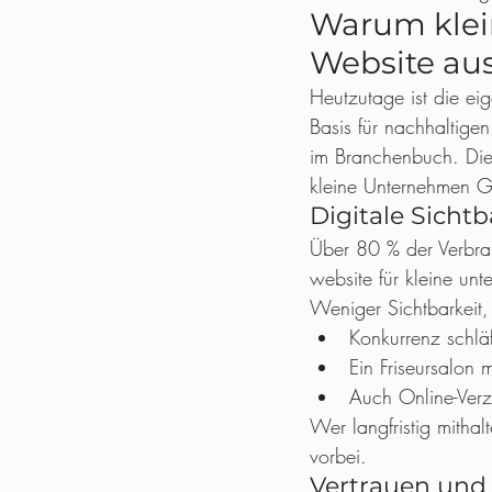
Warum klei
Website a
Heutzutage ist die ei
Basis für nachhaltigen
im Branchenbuch. Die 
kleine Unternehmen G
Digitale Sichtb
Über 80 % der Verbra
website für kleine un
Weniger Sichtbarkeit
Konkurrenz schläf
Ein Friseursalon
Auch Online-Verz
Wer langfristig mitha
vorbei.
Vertrauen und 