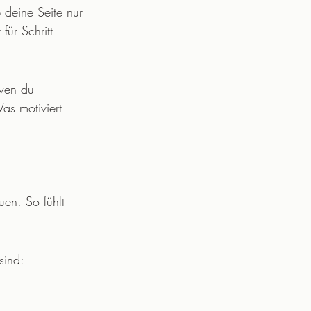
 deine Seite nur 
für Schritt 
 wen du 
s motiviert 
uen. So fühlt 
sind: