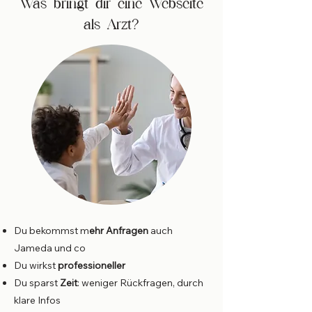
Was bringt dir eine Webseite
als Arzt?
Du bekommst m
ehr Anfragen
auch
Jameda und co
Du wirkst
professioneller
Du sparst
Zeit
: weniger Rückfragen, durch
klare Infos