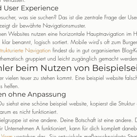
d User Experience
sucher, was sie suchen? Das ist die zentrale Frage der Use
 zeigt dir bewährte Navigationsmuster.
chen Websites nutzen eine horizontale Hauptnavigation im 
, klar benannt, logisch sortiert. Mobile wird's oft zum Burg
strukturierte Navigation
 findest du in gut organisierten Blog-
e thematisch gruppiert und leicht zugänglich gemacht werden
ler beim Nutzen von Beispielse
der vielen teuer zu stehen kommt. Eine beispiel website falsc
s helfen.
ren ohne Anpassung
Du siehst eine schöne beispiel website, kopierst die Struktur 
rum es nicht funktioniert.
elgruppe ist eine andere. Deine Botschaft ist eine andere.
für Unternehmen A funktioniert, kann für dich komplett daneb
n Vorm
 verstehen das. Sie entwickeln maßgeschneiderte Strat