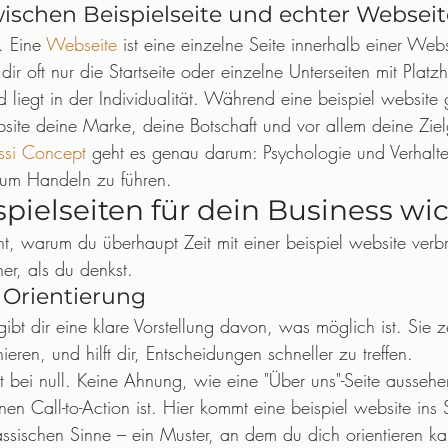
ischen Beispielseite und echter Webseit
. Eine 
Webseite
 ist eine einzelne Seite innerhalb einer Webs
dir oft nur die Startseite oder einzelne Unterseiten mit Platzh
 liegt in der Individualität. Während eine beispiel website 
ite deine Marke, deine Botschaft und vor allem deine Zie
ssi Concept
 geht es genau darum: Psychologie und Verhalte
zum Handeln zu führen.
ielseiten für dein Business wic
cht, warum du überhaupt Zeit mit einer beispiel website verbri
her, als du denkst.
 Orientierung
gibt dir eine klare Vorstellung davon, was möglich ist. Sie ze
nieren, und hilft dir, Entscheidungen schneller zu treffen.
test bei null. Keine Ahnung, wie eine "Über uns"-Seite ausseh
nen Call-to-Action ist. Hier kommt eine beispiel website ins S
assischen Sinne – ein Muster, an dem du dich orientieren ka