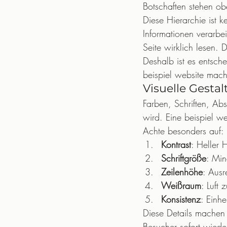
Botschaften stehen obe
Diese Hierarchie ist k
Informationen verarbe
Seite wirklich lesen. 
Deshalb ist es entsche
beispiel website macht
Visuelle Gesta
Farben, Schriften, A
wird. Eine beispiel we
Achte besonders auf:
Kontrast
: Heller 
Schriftgröße
: Min
Zeilenhöhe
: Aus
Weißraum
: Luft 
Konsistenz
: Einhe
Diese Details machen 
Besucher sofort wiede