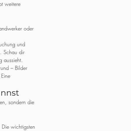
t weitere 
Handwerker oder 
buchung und 
. Schau dir 
g aussieht.
rund – Bilder 
 Eine 
annst
ren, sondern die 
. Die wichtigsten 