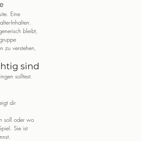
e
ite. Eine 
alter-Inhalten.
generisch bleibt, 
lgruppe 
n zu verstehen, 
htig sind
ngen solltest. 
igt dir 
en soll oder wo 
piel. Sie ist 
nnst.