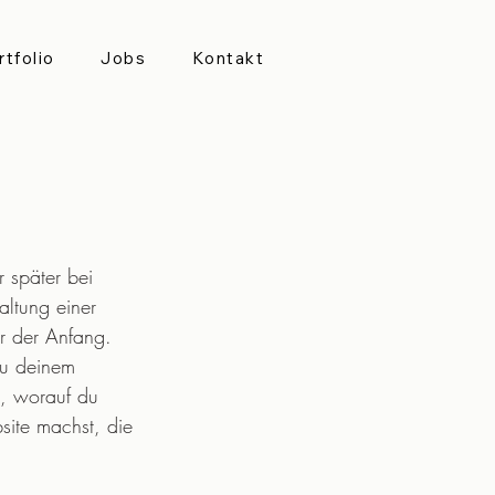
rtfolio
Jobs
Kontakt
 später bei 
altung einer 
ur der Anfang. 
zu deinem 
t, worauf du 
site machst, die 