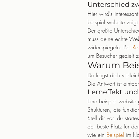
Unterschied zw
Hier wird's interessant
beispiel website zeigt 
Der größte Unterschied
muss deine echte Webs
widerspiegeln. Bei 
Ro
um Besucher gezielt 
Warum Beisp
Du fragst dich viellei
Die Antwort ist einfac
Lerneffekt und
Eine beispiel website 
Strukturen, die funktio
Stell dir vor, du star
der beste Platz für dei
wie ein 
Beispiel
 im kl