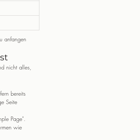
du anfangen 
st
d nicht alles, 
rn bereits 
ge Seite 
mple Page". 
formen wie 