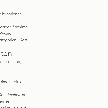
r Experience. 
Header. Maximal 
er-Menü.
Kategorien. Dort 
.
iten
h zu nutzen, 
eins zu eins 
 Dein Mehrwert 
en sein.
egien, die auf 