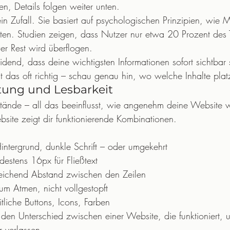
n, Details folgen weiter unten.
ein Zufall. Sie basiert auf psychologischen Prinzipien, wie
iten. Studien zeigen, dass Nutzer nur etwa 20 Prozent des T
Der Rest wird überflogen.
idend, dass deine wichtigsten Informationen sofort sichtbar 
 das oft richtig – schau genau hin, wo welche Inhalte platz
ltung und Lesbarkeit
bstände – all das beeinflusst, wie angenehm deine Websit
bsite zeigt dir funktionierende Kombinationen.
Hintergrund, dunkle Schrift – oder umgekehrt
destens 16px für Fließtext
reichend Abstand zwischen den Zeilen
zum Atmen, nicht vollgestopft
itliche Buttons, Icons, Farben
den Unterschied zwischen einer Website, die funktioniert, u
r verlassen.