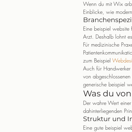
Wenn du mit Wix arbei
Einblicke, wie moder
Branchenspezi
Eine beispiel website
Arzt. Deshalb lohnt e
Für medizinische Prax
Patientenkommunikatio
zum Beispiel 
Webdesig
Auch für Handwerker g
von abgeschlossenen 
generische beispiel w
Was du von 
Der wahre Wert einer b
dahinterliegenden Prin
Struktur und I
Eine gute beispiel web