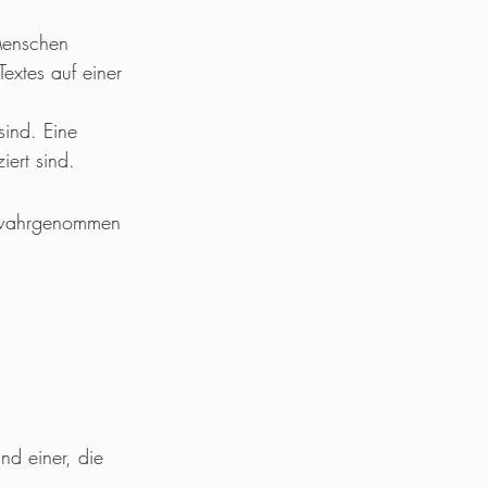
 Menschen 
extes auf einer 
sind. Eine 
iert sind.
e wahrgenommen 
nd einer, die 