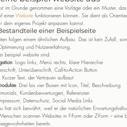
 ist im Grunde genommen eine Vorlage oder ein Muster, das 
f einer 
Website
 funktionieren können. Sie dient als Orientie
für dein eigenes Projekt anpassen kannst.
estandteile einer Beispielseite
iten folgen einem ähnlichen Aufbau. Das ist kein Zufall, so
Optimierung und Nutzererfahrung.
r beispiel website sind:
gation
: Logo links, Menü rechts, klare Hierarchie
rschrift, Unterüberschrift, Call-to-Action Button
: Kurzer Text, der Vertrauen aufbaut
Produkte
: Drei bis vier Boxen mit Icon, Titel, Beschreibung
stimonials, Kundenbewertungen, Referenzen
 Impressum, Datenschutz, Social Media Links
u hat sich bewährt, weil er der natürlichen Erwartungshalt
 Menschen scannen Websites in F-Form oder Z-Form – eine b
Lesegewohnheiten bereits.