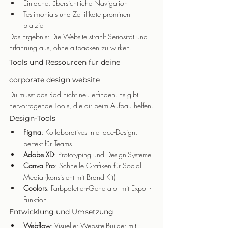
Einfache, übersichtliche Navigation
Testimonials und Zertifikate prominent 
platziert
Das Ergebnis: Die Website strahlt Seriosität und 
Erfahrung aus, ohne altbacken zu wirken.
Tools und Ressourcen für deine 
corporate design website
Du musst das Rad nicht neu erfinden. Es gibt 
hervorragende Tools, die dir beim Aufbau helfen.
Design-Tools
Figma
: Kollaboratives Interface-Design, 
perfekt für Teams
Adobe XD
: Prototyping und Design-Systeme
Canva Pro
: Schnelle Grafiken für Social 
Media (konsistent mit Brand Kit)
Coolors
: Farbpaletten-Generator mit Export-
Funktion
Entwicklung und Umsetzung
Webflow
: Visueller Website-Builder mit 