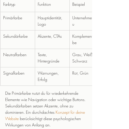
Farbtyp
Funktion
Beispiel
Primärfarbe
Hauptidentität, 
Unternehmensbla
Logo
u
Sekundärfarbe
Akzente, CTAs
Komplementärfar
be
Neutralfarben
Texte, 
Grau, Weiß, 
Hintergründe
Schwarz
Signalfarben
Warnungen, 
Rot, Grün
Erfolg
Die Primärfarbe nutzt du für wiederkehrende 
Elemente wie Navigation oder wichtige Buttons. 
Sekundärfarben setzen Akzente, ohne zu 
dominieren. Ein durchdachtes 
Konzept für deine 
Website
 berücksichtigt diese psychologischen 
Wirkungen von Anfang an.