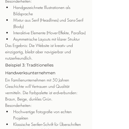
Besonderheiten:
Handgezeichnete Illustrationen als 
Bildsprache
Mixtur aus Serif (Headlines) und Sans-Serif 
(Body)
Interaktive Elemente (Hover-Effekte, Parallax)
Asymmetrische Layouts mit klarer Struktur
Das Ergebnis: Die Website ist kreativ und 
einzigartig, bleibt aber navigierbar und 
nutzerfreundlich.
Beispiel 3: Traditionelles 
Handwerksunternehmen
Ein Familienunternehmen mit 50 Jahren 
Geschichte will Vertrauen und Qualität 
vermitteln. Die Farbpalette ist erdverbunden: 
Braun, Beige, dunkles Grün.
Besonderheiten:
Hochwertige Fotografie von echten 
Projekten
Klassische Serifen-Schrift für Überschriften