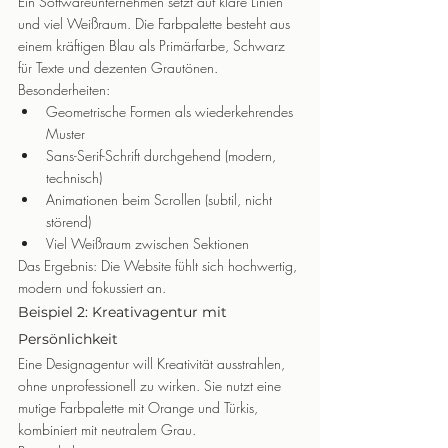
Ein Softwareunternehmen setzt auf klare Linien 
und viel Weißraum. Die Farbpalette besteht aus 
einem kräftigen Blau als Primärfarbe, Schwarz 
für Texte und dezenten Grautönen.
Besonderheiten:
Geometrische Formen als wiederkehrendes 
Muster
Sans-Serif-Schrift durchgehend (modern, 
technisch)
Animationen beim Scrollen (subtil, nicht 
störend)
Viel Weißraum zwischen Sektionen
Das Ergebnis: Die Website fühlt sich hochwertig, 
modern und fokussiert an.
Beispiel 2: Kreativagentur mit 
Persönlichkeit
Eine Designagentur will Kreativität ausstrahlen, 
ohne unprofessionell zu wirken. Sie nutzt eine 
mutige Farbpalette mit Orange und Türkis, 
kombiniert mit neutralem Grau.