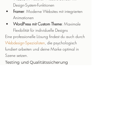
Design-System-Funktionen
Framer
: Moderne Websites mit integrierten 
Animationen
WordPress mit Custom Theme
: Maximale 
Flexibilität für individuelle Designs
Eine professionelle Lösung findest du auch durch 
Webdesign-Spezialisten
, die psychologisch 
fundiert arbeiten und deine Marke optimal in 
Szene setzen.
Testing und Qualitätssicherung
Bevor deine corporate design website live geht, 
teste sie gründlich:
Browser-Kompatibilität
 (Chrome, Firefox, 
Safari, Edge)
Responsive Design
 (verschiedene Geräte 
und Bildschirmgrößen)
Ladegeschwindigkeit
 (PageSpeed Insights)
Kontraste und Lesbarkeit
 (WAVE, Colour 
Contrast Analyser)
Konsistenz
 (alle Seiten mit Styleguide 