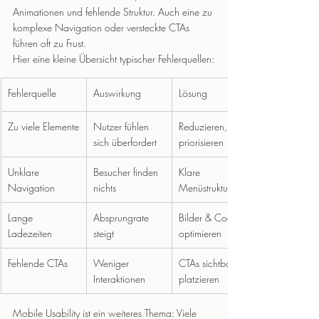
Animationen und fehlende Struktur. Auch eine zu 
komplexe Navigation oder versteckte CTAs 
führen oft zu Frust.
Hier eine kleine Übersicht typischer Fehlerquellen:
Fehlerquelle
Auswirkung
Lösung
Zu viele Elemente
Nutzer fühlen 
Reduzieren, 
sich überfordert
priorisieren
Unklare 
Besucher finden 
Klare 
Navigation
nichts
Menüstruktur
Lange 
Absprungrate 
Bilder & Code 
Ladezeiten
steigt
optimieren
Fehlende CTAs
Weniger 
CTAs sichtbar 
Interaktionen
platzieren
Mobile Usability ist ein weiteres Thema: Viele 