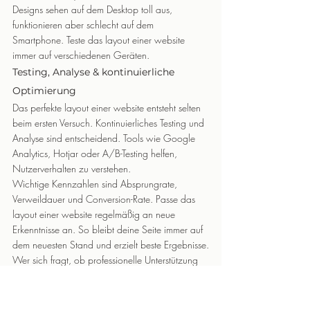
Designs sehen auf dem Desktop toll aus, 
funktionieren aber schlecht auf dem 
Smartphone. Teste das layout einer website 
immer auf verschiedenen Geräten.
Testing, Analyse & kontinuierliche 
Optimierung
Das perfekte layout einer website entsteht selten 
beim ersten Versuch. Kontinuierliches Testing und 
Analyse sind entscheidend. Tools wie Google 
Analytics, Hotjar oder A/B-Testing helfen, 
Nutzerverhalten zu verstehen.
Wichtige Kennzahlen sind Absprungrate, 
Verweildauer und Conversion-Rate. Passe das 
layout einer website regelmäßig an neue 
Erkenntnisse an. So bleibt deine Seite immer auf 
dem neuesten Stand und erzielt beste Ergebnisse.
Wer sich fragt, ob professionelle Unterstützung 
sinnvoll ist, erfährt im Beitrag 
Professionelles 
Webdesign vs. DIY
 mehr über die Vorteile einer 
gezielten Layout-Optimierung.