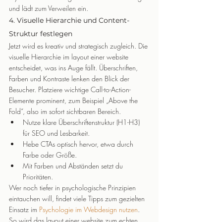
und lädt zum Verweilen ein.
4. Visuelle Hierarchie und Content-
Struktur festlegen
Jetzt wird es kreativ und strategisch zugleich. Die 
visuelle Hierarchie im layout einer website 
entscheidet, was ins Auge fällt. Überschriften, 
Farben und Kontraste lenken den Blick der 
Besucher. Platziere wichtige Call-to-Action-
Elemente prominent, zum Beispiel „Above the 
Fold“, also im sofort sichtbaren Bereich.
Nutze klare Überschriftenstruktur (H1-H3) 
für SEO und Lesbarkeit.
Hebe CTAs optisch hervor, etwa durch 
Farbe oder Größe.
Mit Farben und Abständen setzt du 
Prioritäten.
Wer noch tiefer in psychologische Prinzipien 
eintauchen will, findet viele Tipps zum gezielten 
Einsatz im 
Psychologie im Webdesign nutzen
. 
So wird das layout einer website zum echten 