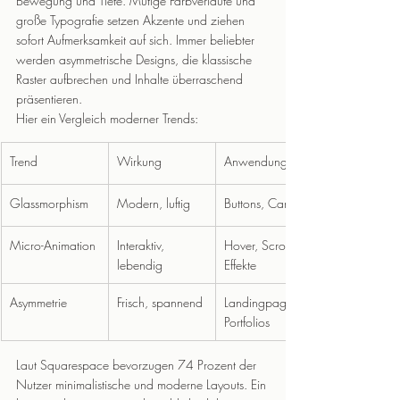
Bewegung und Tiefe. Mutige Farbverläufe und 
große Typografie setzen Akzente und ziehen 
sofort Aufmerksamkeit auf sich. Immer beliebter 
werden asymmetrische Designs, die klassische 
Raster aufbrechen und Inhalte überraschend 
präsentieren.
Hier ein Vergleich moderner Trends:
Trend
Wirkung
Anwendung
Glassmorphism
Modern, luftig
Buttons, Cards
Micro-Animation
Interaktiv, 
Hover, Scroll-
lebendig
Effekte
Asymmetrie
Frisch, spannend
Landingpages, 
Portfolios
Laut Squarespace bevorzugen 74 Prozent der 
Nutzer minimalistische und moderne Layouts. Ein 