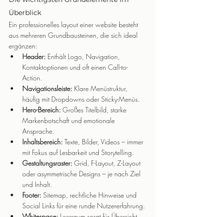
Überblick
Ein professionelles layout einer website besteht 
aus mehreren Grundbausteinen, die sich ideal 
ergänzen:
Header:
 Enthält Logo, Navigation, 
Kontaktoptionen und oft einen Call-to-
Action.
Navigationsleiste:
 Klare Menüstruktur, 
häufig mit Dropdowns oder Sticky-Menüs.
Hero-Bereich:
 Großes Titelbild, starke 
Markenbotschaft und emotionale 
Ansprache.
Inhaltsbereich:
 Texte, Bilder, Videos – immer 
mit Fokus auf Lesbarkeit und Storytelling.
Gestaltungsraster:
 Grid, F-Layout, Z-Layout 
oder asymmetrische Designs – je nach Ziel 
und Inhalt.
Footer:
 Sitemap, rechtliche Hinweise und 
Social Links für eine runde Nutzererfahrung.
Whitespace:
 Leerraum sorgt für Übersicht 