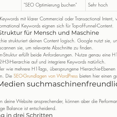
"SEO Optimierung buchen"
Sehr hoch
 Keywords mit klarer Commercial oder Transactional Intent,
formational Keywords eignen sich für Top-of-Funnel-Content.
Struktur für Mensch und Maschine
hie strukturiert deinen Content logisch. Google nutzt sie, 
cannen sie, um relevante Abschnitte zu finden.
en-Struktur erfüllt beide Anforderungen. Nutze genau eine H
-H3-Hierarchie auf und integriere Keywords natürlich.
hler wie mehrere H1-Tags, übersprungene Hierarchie-Ebenen
en. Die 
SEO-Grundlagen von WordPress
 bieten hier einen g
 Medien suchmaschinenfreundli
hen deine Website ansprechender, können aber die Performa
ige Balance ist entscheidend.
g in drei Schritten