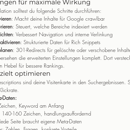
ungen für maximale Wirkung
lation solltest du folgende Schritte durchführen:
vieren
: Macht deine Inhalte für Google crawlbar
rieren
: Steuert, welche Bereiche indexiert werden
ichten
: Verbessert Navigation und interne Verlinkung
ktivieren
: Strukturierte Daten für Rich Snippets
planen
: 301-Redirects für gelöschte oder verschobene Inhalt
ersehen die erweiterten Einstellungen komplett. Dort verstec
en Hebel für bessere Rankings.
ielt optimieren
scriptions sind deine Visitenkarte in den Suchergebnissen. 
lickrate.
a-Daten:
0 Zeichen, Keyword am Anfang
: 140-160 Zeichen, handlungsauffordernd
Jede Seite braucht eigene Meta-Daten
r: Zahlen, Fragen, konkrete Vorteile