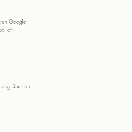
ieren Google 
el oft 
itig führst du 