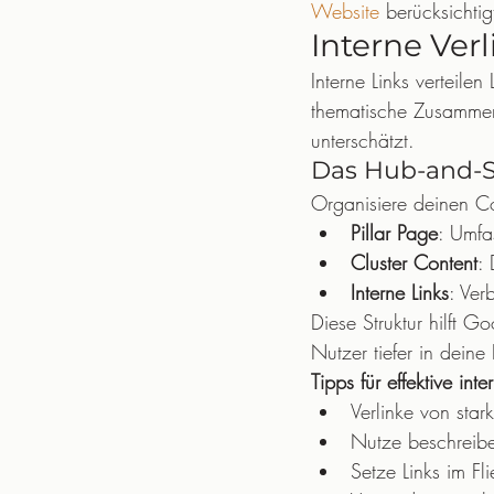
Website
 berücksichti
Interne Ver
Interne Links verteile
thematische Zusammen
unterschätzt.
Das Hub-and-
Organisiere deinen Co
Pillar Page
: Umfa
Cluster Content
: 
Interne Links
: Ver
Diese Struktur hilft G
Nutzer tiefer in deine 
Tipps für effektive int
Verlinke von sta
Nutze beschreiben
Setze Links im Fli