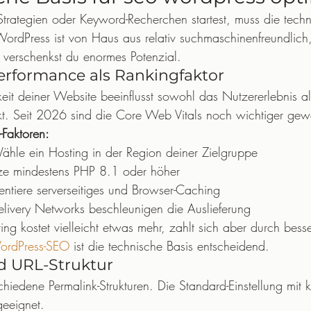
Strategien oder Keyword-Recherchen startest, muss die techn
ordPress ist von Haus aus relativ suchmaschinenfreundlich
 verschenkst du enormes Potenzial.
erformance als Rankingfaktor
it deiner Website beeinflusst sowohl das Nutzererlebnis a
kt. Seit 2026 sind die Core Web Vitals noch wichtiger ge
Faktoren:
ähle ein Hosting in der Region deiner Zielgruppe
ze mindestens PHP 8.1 oder höher
entiere serverseitiges und Browser-Caching
elivery Networks beschleunigen die Auslieferung
ng kostet vielleicht etwas mehr, zahlt sich aber durch bess
ordPress-SEO
 ist die technische Basis entscheidend.
d URL-Struktur
hiedene Permalink-Strukturen. Die Standard-Einstellung mit k
geeignet.