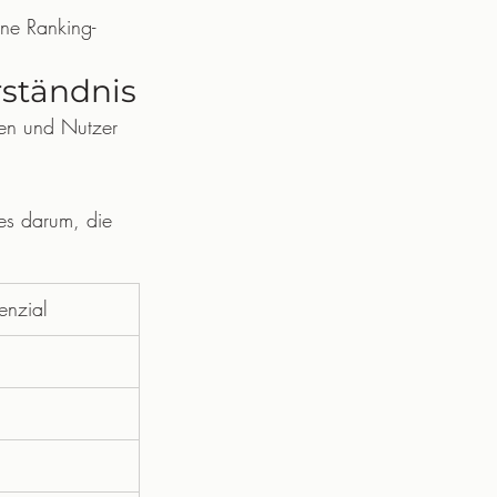
hne Ranking-
rständnis
sen und Nutzer 
es darum, die 
enzial