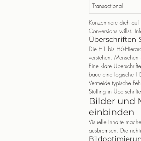
Transactional
Konzentriere dich auf
Conversions willst. In
Überschriften-
Die H1 bis H6-Hierarc
verstehen. Menschen s
Eine klare Überschrift
baue eine logische H2
Vermeide typische Fe
Stuffing in Überschrift
Bilder und
einbinden
Visuelle Inhalte mac
ausbremsen. Die richt
Bildoptimierun