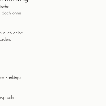
ische 
, doch ohne 
ls auch deine 
worden.
ere Rankings 
ryptischen 