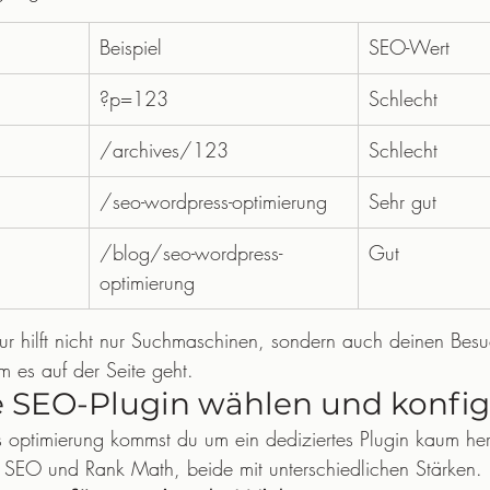
Beispiel
SEO-Wert
?p=123
Schlecht
/archives/123
Schlecht
/seo-wordpress-optimierung
Sehr gut
/blog/seo-wordpress-
Gut
optimierung
tur hilft nicht nur Suchmaschinen, sondern auch deinen Besu
m es auf der Seite geht.
e SEO-Plugin wählen und konfig
s optimierung kommst du um ein dediziertes Plugin kaum he
t SEO und Rank Math, beide mit unterschiedlichen Stärken.