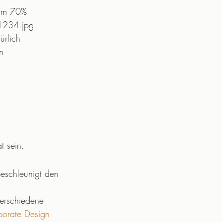
 um 70%
_1234.jpg
ürlich
n 
t sein.
eschleunigt den 
verschiedene 
orate Design 