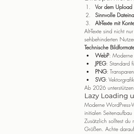
Vor dem Upload 
Sinnvolle Datei
Alt-Texte mit Kont
Alt-Texte sind nicht nu
sehbehinderten Nutzer
Technische Bildformate
WebP
: Moderne 
JPEG
: Standard fü
PNG
: Transpare
SVG
: Vektorgrafi
Ab 2026 unterstützen 
Lazy Loading u
Moderne WordPress-Ver
initialen Seitenaufbau
Zusätzlich solltest du
Größen. Achte darauf