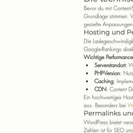
Bevor du mit Content-
Grundlage stimmen. W
gezielte Anpassungen
Hosting und P
Die Ladegeschwindigke
Google-Rankings dire
Wichtige Performance-
Serverstandort
: W
PHP-Version
: Nut
Caching
: Implem
CDN
: Content D
Ein hochwertiges Hosti
aus. Besonders bei 
W
Permalinks un
WordPress bietet versc
Zahlen ist für SEO un