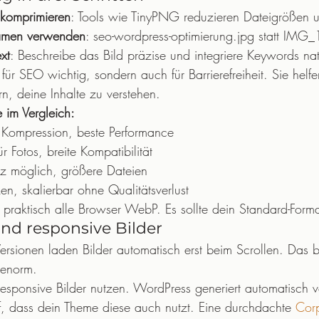
komprimieren
: Tools wie TinyPNG reduzieren Dateigrößen
namen verwenden
: seo-wordpress-optimierung.jpg statt IMG
ext
: Beschreibe das Bild präzise und integriere Keywords nat
r für SEO wichtig, sondern auch für Barrierefreiheit. Sie helfe
n, deine Inhalte zu verstehen.
 im Vergleich:
Kompression, beste Performance
r Fotos, breite Kompatibilität
nz möglich, größere Dateien
ken, skalierbar ohne Qualitätsverlust
praktisch alle Browser WebP. Es sollte dein Standard-Forma
nd responsive Bilder
sionen laden Bilder automatisch erst beim Scrollen. Das b
 enorm.
 responsive Bilder nutzen. WordPress generiert automatisch 
, dass dein Theme diese auch nutzt. Eine durchdachte 
Corp