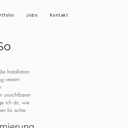
rtfolio
Jobs
Kontakt
So
e Installation 
g vereint 
r 
r unsichtbaren 
e ich dir, wie 
em für echte 
timierung