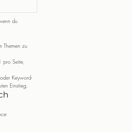
 wenn du 
um Themen zu 
1 pro Seite, 
 oder Keyword-
uten Einstieg.
ch 
nce 