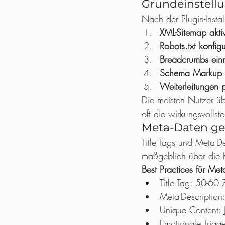
Grundeinstell
Nach der Plugin-Instal
XML-Sitemap akti
Robots.txt konfigu
Breadcrumbs einr
Schema Markup a
Weiterleitungen 
Die meisten Nutzer üb
oft die wirkungsvollst
Meta-Daten gez
Title Tags und Meta-De
maßgeblich über die K
Best Practices für Met
Title Tag: 50-6
Meta-Description
Unique Content: 
Emotionale Trigge