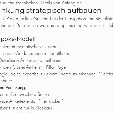
gt solche technischen Details von Anfang an.
linkung strategisch aufbauen
n Link-Power, helfen Nutzern bei der Navigation und signalis
hänge. Bei der seo wordpress optimierung wird dieser Heb
Spoke-Modell
ntent in thematischen Clustern:
ssender Guide zu einem Hauptthema
Detaillierte Artikel zu Unterthemen
binden Cluster-Artikel mit Pillar Page
oogle, deine Expertise zu einem Thema zu erkennen. Gleichze
Inhalte.
erne Verlinkung:
rken auf schwächere Seiten
de Ankertexte statt "hier klicken"
eßtext, nicht nur in Sidebars