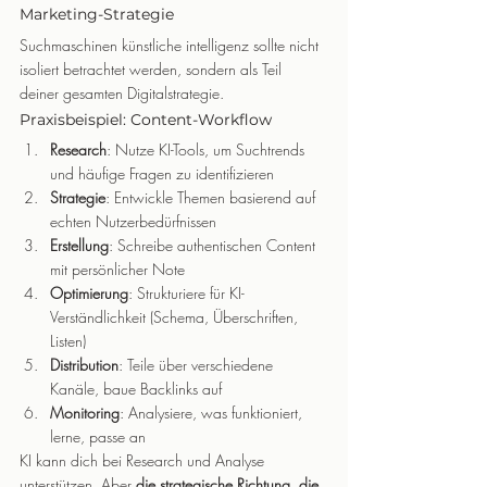
Marketing-Strategie
Suchmaschinen künstliche intelligenz sollte nicht 
isoliert betrachtet werden, sondern als Teil 
deiner gesamten Digitalstrategie.
Praxisbeispiel: Content-Workflow
Research
: Nutze KI-Tools, um Suchtrends 
und häufige Fragen zu identifizieren
Strategie
: Entwickle Themen basierend auf 
echten Nutzerbedürfnissen
Erstellung
: Schreibe authentischen Content 
mit persönlicher Note
Optimierung
: Strukturiere für KI-
Verständlichkeit (Schema, Überschriften, 
Listen)
Distribution
: Teile über verschiedene 
Kanäle, baue Backlinks auf
Monitoring
: Analysiere, was funktioniert, 
lerne, passe an
KI kann dich bei Research und Analyse 
unterstützen. Aber 
die strategische Richtung, die 