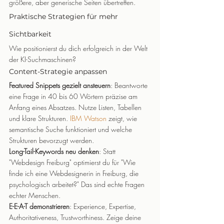
größere, aber generische Seiten übertreffen.
Praktische Strategien für mehr 
Sichtbarkeit
Wie positionierst du dich erfolgreich in der Welt 
der KI-Suchmaschinen?
Content-Strategie anpassen
Featured Snippets gezielt ansteuern
: Beantworte 
eine Frage in 40 bis 60 Wörtern präzise am 
Anfang eines Absatzes. Nutze Listen, Tabellen 
und klare Strukturen. 
IBM Watson
 zeigt, wie 
semantische Suche funktioniert und welche 
Strukturen bevorzugt werden.
Long-Tail-Keywords neu denken
: Statt 
"Webdesign Freiburg" optimierst du für "Wie 
finde ich eine Webdesignerin in Freiburg, die 
psychologisch arbeitet?" Das sind echte Fragen 
echter Menschen.
E-E-A-T demonstrieren
: Experience, Expertise, 
Authoritativeness, Trustworthiness. Zeige deine 