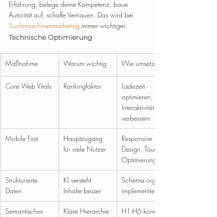
Erfahrung, belege deine Kompetenz, baue 
Autorität auf, schaffe Vertrauen. Das wird bei 
Suchmaschinenmarketing
 immer wichtiger.
Technische Optimierung
Maßnahme
Warum wichtig
Wie umsetzen
Core Web Vitals
Rankingfaktor
Ladezeit 
optimieren, 
Interaktivität 
verbessern
Mobile First
Hauptzugang 
Responsive 
für viele Nutzer
Design, Touch-
Optimierung
Strukturierte 
KI versteht 
Schema.org 
Daten
Inhalte besser
implementieren
Semantisches 
Klare Hierarchie
H1-H6 korrekt 