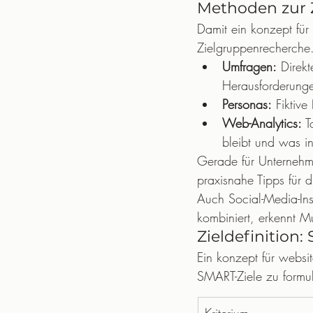
Methoden zur 
Damit ein konzept für 
Zielgruppenrecherche
Umfragen:
 Direk
Herausforderung
Personas:
 Fiktiv
Web-Analytics:
 T
bleibt und was int
Gerade für Unternehme
praxisnahe Tipps für
Auch Social-Media-Ins
kombiniert, erkennt M
Zieldefinition:
Ein konzept für websit
SMART-Ziele zu formul