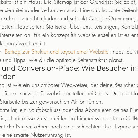
ebsite ist ein Haus. Die Sitemap ist der Grundriss: Sie zeig
ie sie miteinander verbunden sind. Eine durchdachte Seitenhie
h schnell zurechtzufinden und schenkt Google Orientierung
gsten Hauptseiten: Startseite, Über uns, Leistungen, Kontakt
nterseiten an. Für ein konzept für website erstellen ist es e
klaren Zweck erfüllt.
em 
Beitrag zur Struktur und Layout einer Website
 findest du v
 und Tipps, wie du die optimale Seitenstruktur planst.
und Conversion-Pfade: Wie Besucher int
erden
ng ist wie ein unsichtbarer Wegweiser, der deine Besucher 
 Für ein konzept für website erstellen heißt das: Du baust l
Startseite bis zur gewünschten Aktion führen.
ormular, ein Kaufabschluss oder das Abonnieren deines News
rin, Hindernisse zu vermeiden und immer wieder klare Call-t
t der Nutzer kehren nach einer schlechten User Experience
 eine smarte Nutzerführung ist.