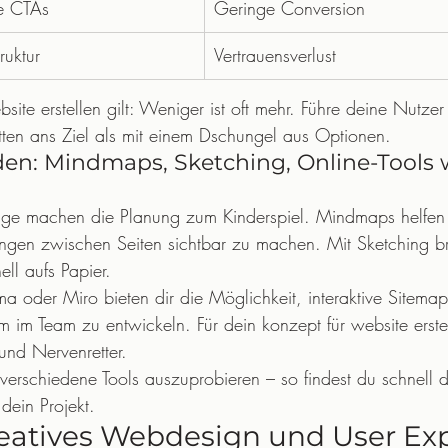
te CTAs
Geringe Conversion
ruktur
Vertrauensverlust
site erstellen gilt: Weniger ist oft mehr. Führe deine Nutzer 
tten ans Ziel als mit einem Dschungel aus Optionen.
en: Mindmaps, Sketching, Online-Tools 
uge machen die Planung zum Kinderspiel. Mindmaps helfen d
gen zwischen Seiten sichtbar zu machen. Mit Sketching br
ll aufs Papier.
ma oder Miro bieten dir die Möglichkeit, interaktive Sitema
im Team zu entwickeln. Für dein konzept für website erstel
und Nervenretter.
 verschiedene Tools auszuprobieren – so findest du schnell d
 dein Projekt.
Kreatives Webdesign und User Ex