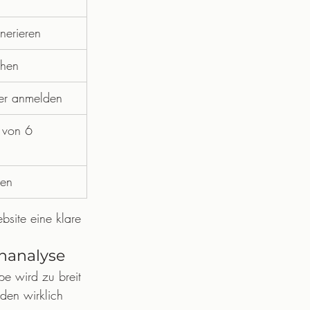
nerieren
chen
ter anmelden
 von 6 
hen
site eine klare 
enanalyse
pe wird zu breit 
den wirklich 