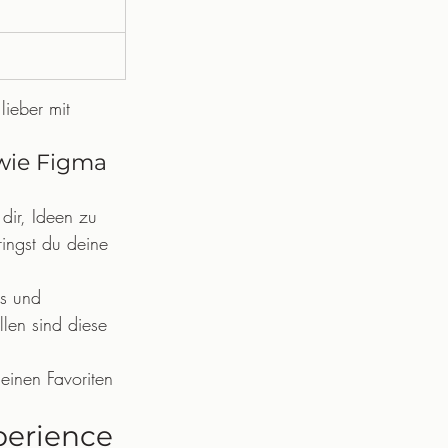
lieber mit 
wie Figma 
ir, Ideen zu 
ingst du deine 
ps und 
len sind diese 
einen Favoriten 
perience