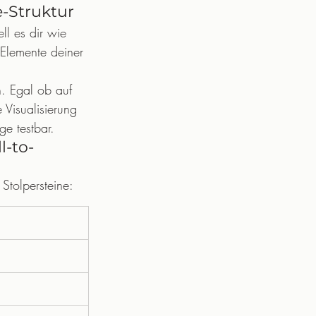
e-Struktur
ll es dir wie 
 Elemente deiner 
n. Egal ob auf 
e Visualisierung 
e testbar.
l-to-
 Stolpersteine: