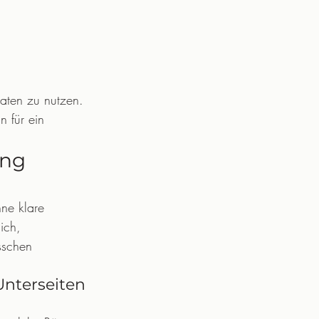
Daten zu nutzen. 
 für ein 
ung 
hne klare 
ich, 
sschen 
nterseiten 