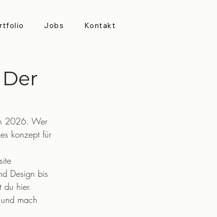
rtfolio
Jobs
Kontakt
 Der
von 2026. Wer 
kes konzept für 
ite 
und Design bis 
 du hier.
in und mach 