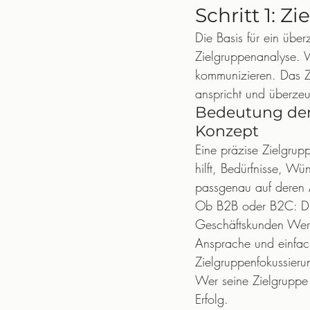
Schritt 1: Z
Die Basis für ein über
Zielgruppenanalyse. W
kommunizieren. Das Zi
anspricht und überzeu
Bedeutung der 
Konzept
Eine präzise Zielgrupp
hilft, Bedürfnisse, W
passgenau auf deren 
Ob B2B oder B2C: Die
Geschäftskunden Wert 
Ansprache und einfach
Zielgruppenfokussieru
Wer seine Zielgruppe w
Erfolg.