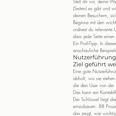
Stell dir vor, deine W
(Seiten) es gibt und w
deinen Besuchern, sic
Beginne mit den wichti
ordnest du relevante U
dass jede Seite einen 
Ein Profi-Tipp: In dies
anschauliche Beispiele
Nutzerführung 
Ziel geführt w
Eine gute Nutzerführu
abholt, wo sie stehen.
die den User von der 
Das kann ein Kontaktf
Der Schlüssel liegt da
einzubauen. 88 Prozen
das zeigt, wie wichtig