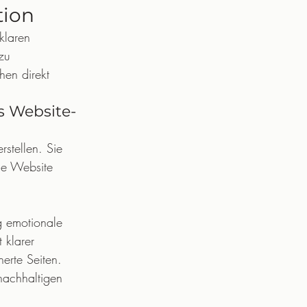
tion
klaren 
zu 
hen direkt 
s Website-
stellen. Sie 
ie Website 
g emotionale 
 klarer 
erte Seiten.
nachhaltigen 