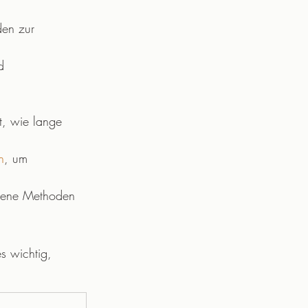
den zur 
d 
t, wie lange 
n
, um 
edene Methoden 
es wichtig, 