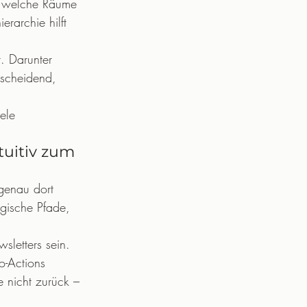
t, welche Räume 
rarchie hilft 
.
. Darunter 
ntscheidend, 
iele 
uitiv zum 
genau dort 
ogische Pfade, 
letters sein. 
o-Actions 
 nicht zurück – 